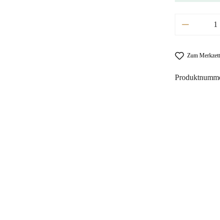
Produkt A
Zum Merkzett
Produktnumm