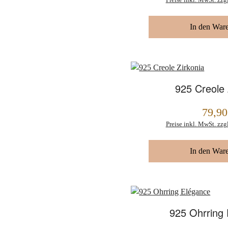
In den War
925 Creole 
79,90
Regulärer Preis:
Preise inkl. MwSt. zzg
In den War
925 Ohrring