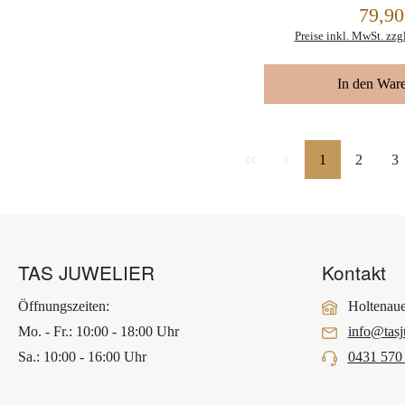
79,90
Regulärer Preis:
Preise inkl. MwSt. zzg
In den War
Seite
Seite
Se
1
2
3
TAS JUWELIER
Kontakt
Öffnungszeiten:
Holtenaue
Mo. - Fr.: 10:00 - 18:00 Uhr
info@tasj
Sa.: 10:00 - 16:00 Uhr
0431 570