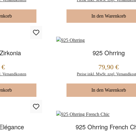
enkorb
In den Warenkorb
Zirkonia
925 Ohrring
 €
79,90 €
Regulärer Preis:
l. Versandkosten
Preise inkl. MwSt. zzgl. Versandkos
enkorb
In den Warenkorb
 Elégance
925 Ohrring French Ch