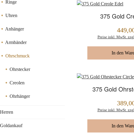
Ringe
375 Gold Cr
Uhren
Anhänger
449,0
Regulärer Preis:
Preise inkl. MwSt. zzg
Armbänder
In den War
Ohrschmuck
Ohrstecker
Creolen
375 Gold Ohrst
Ohrhänger
389,0
Regulärer Preis:
Preise inkl. MwSt. zzg
Herren
Goldankauf
In den War