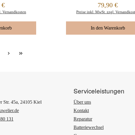
 €
79,90 €
Regulärer Preis:
l. Versandkosten
Preise inkl. MwSt. zzgl. Versandkos
enkorb
In den Warenkorb
ite
Serviceleistungen
r Str. 45a, 24105 Kiel
Über uns
uwelier.de
Kontakt
 80 131
Reparatur
Batteriewechsel