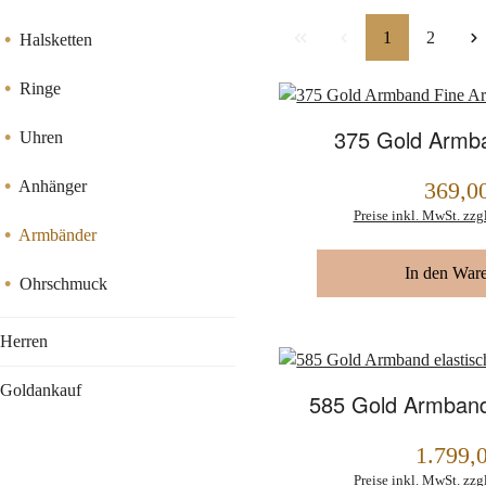
Seite
Seite
1
2
Halsketten
Ringe
375 Gold Armba
Uhren
Anhänger
369,0
Regulärer Preis:
Preise inkl. MwSt. zzg
Armbänder
In den War
Ohrschmuck
Herren
Goldankauf
585 Gold Armband
1.799,
Regulärer Preis:
Preise inkl. MwSt. zzg