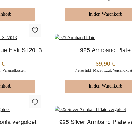
enkorb
In den Warenkorb
ue Flair ST2013
925 Armband Plate
 €
69,90 €
Regulärer Preis:
l. Versandkosten
Preise inkl. MwSt. zzgl. Versandkos
enkorb
In den Warenkorb
onia vergoldet
925 Silver Armband Plate v