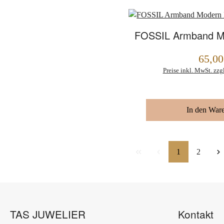
FOSSIL Armband M
65,00
Regulärer Preis:
Preise inkl. MwSt. zzg
In den War
Seite
Seite
1
2
TAS JUWELIER
Kontakt