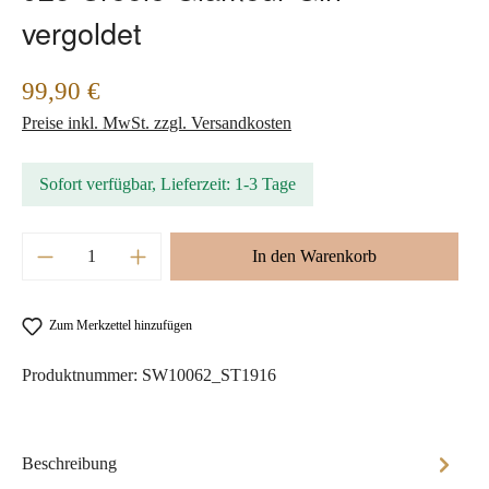
vergoldet
Regulärer Preis:
99,90 €
Preise inkl. MwSt. zzgl. Versandkosten
Sofort verfügbar, Lieferzeit: 1-3 Tage
Produkt Anzahl: Gib den gewünschten Wert ein 
In den Warenkorb
Zum Merkzettel hinzufügen
Produktnummer:
SW10062_ST1916
Beschreibung