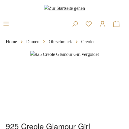
Zum Hauptinhalt springen
Warenk
Home
Damen
Ohrschmuck
Creolen
Bildergalerie überspringen
925 Creole Glamour Girl