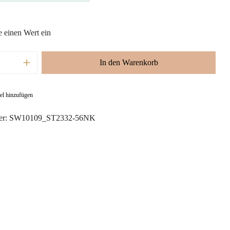
e einen Wert ein
nzahl: Gib den gewünschten Wert ein oder ben
In den Warenkorb
el hinzufügen
er:
SW10109_ST2332-56NK