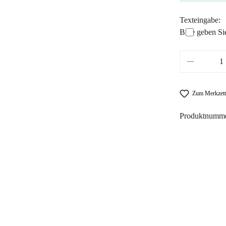
Texteingabe:
Bitte geben Si
Produkt A
Zum Merkzett
Produktnumm