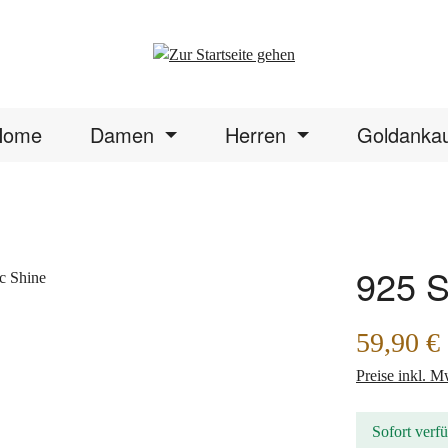
Home
Damen
Herren
Goldanka
925 S
Regulärer Prei
59,90 €
Preise inkl. M
Sofort verfü