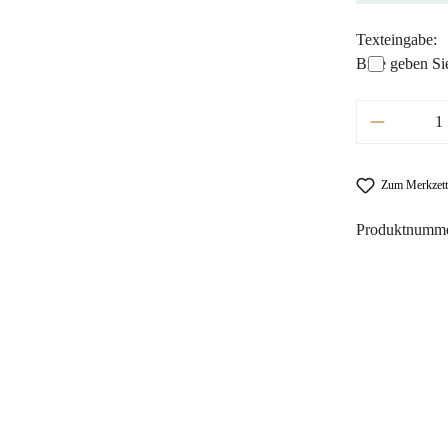
Texteingabe:
Bitte geben Si
Produkt A
Zum Merkzett
Produktnumm