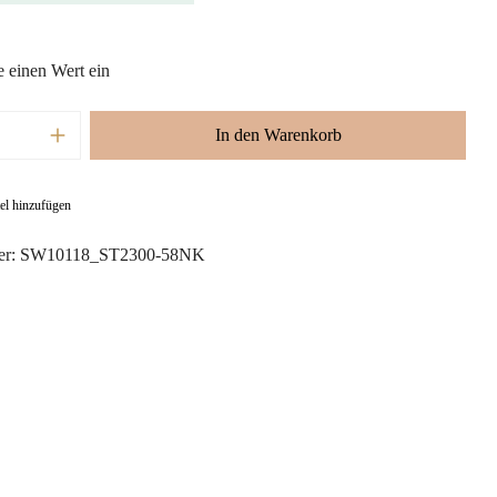
e einen Wert ein
nzahl: Gib den gewünschten Wert ein oder ben
In den Warenkorb
el hinzufügen
er:
SW10118_ST2300-58NK