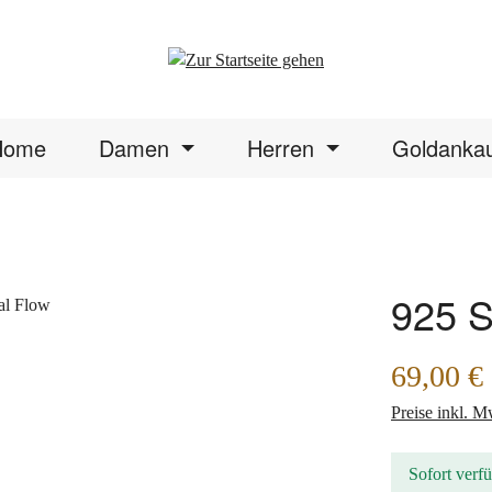
Home
Damen
Herren
Goldanka
925 S
Regulärer Prei
69,00 €
Preise inkl. M
Sofort verfü