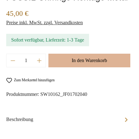
Regulärer Preis:
45,00 €
Preise inkl. MwSt. zzgl. Versandkosten
Sofort verfügbar, Lieferzeit: 1-3 Tage
Produkt Anzahl: Gib den gewünschten Wert ein 
In den Warenkorb
Zum Merkzettel hinzufügen
Produktnummer:
SW10162_JF01702040
Beschreibung