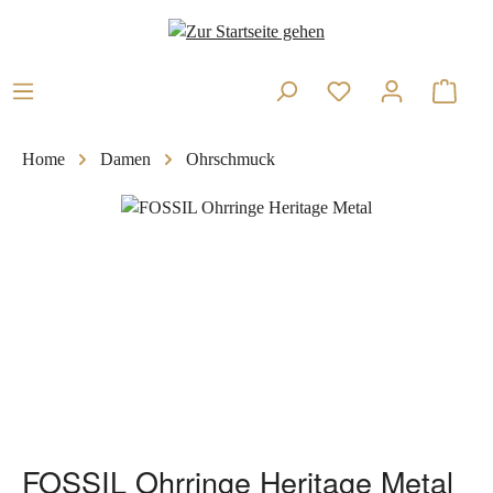
Zum Hauptinhalt springen
Warenk
Home
Damen
Ohrschmuck
Bildergalerie überspringen
FOSSIL Ohrringe Heritage Metal